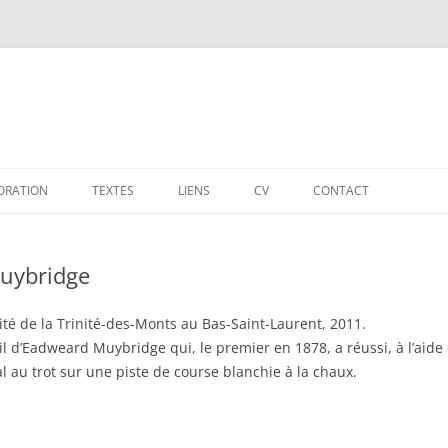
ORATION
TEXTES
LIENS
CV
CONTACT
Muybridge
ité de la Trinité-des-Monts au Bas-Saint-Laurent, 2011.
vail d’Eadweard Muybridge qui, le premier en 1878, a réussi, à l’aid
au trot sur une piste de course blanchie à la chaux.