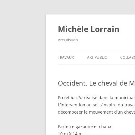
Aller
au
contenu
Michèle Lorrain
Arts visuels
TRAVAUX
ART PUBLIC
COLLAB
Occident. Le cheval de 
Projet
in situ
réalisé dans la municipal
L’intervention au sol s’inspire du tra
décomposer le mouvement d’un cheval 
Parterre gazonné et chaux
10 m X 14 m