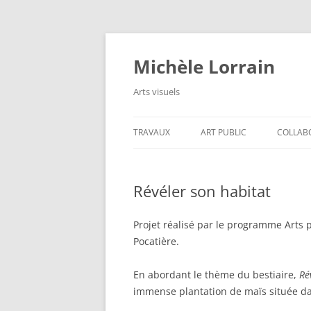
Aller
au
contenu
Michèle Lorrain
Arts visuels
TRAVAUX
ART PUBLIC
COLLAB
Révéler son habitat
Projet réalisé par le programme Arts p
Pocatière.
En abordant le thème du bestiaire,
R
é
immense plantation de maïs située da