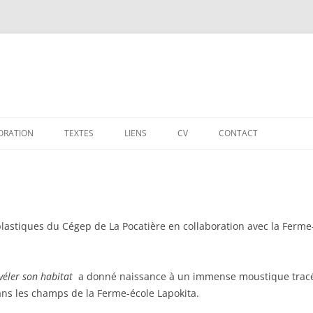
ORATION
TEXTES
LIENS
CV
CONTACT
lastiques du Cégep de La Pocatière en collaboration avec la Ferme-é
véler son habitat
a donné naissance à un immense moustique trac
ns les champs de la Ferme-école Lapokita.